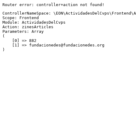
Router error: controller+action not found!
ControllerNameSpace: \EON\ActividadesDelCvps\Frontend\A
Scope: Frontend
Module: ActividadesDelCvps
Action: zinesArticles
Parameters: Array

(

    [0] => 882

    [1] => fundacionedes@fundacionedes.org
