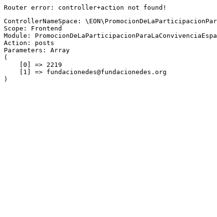
Router error: controller+action not found!
ControllerNameSpace: \EON\PromocionDeLaParticipacionPar
Scope: Frontend
Module: PromocionDeLaParticipacionParaLaConvivenciaEspa
Action: posts
Parameters: Array

(

    [0] => 2219

    [1] => fundacionedes@fundacionedes.org
