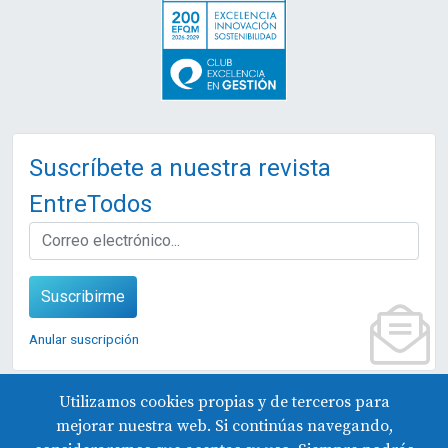
Suscríbete a nuestra revista
EntreTodos
EMAIL
Suscribirme
Anular suscripción
Utilizamos cookies propias y de terceros para
mejorar nuestra web. Si continúas navegando,
© 2026 Fundación Edes