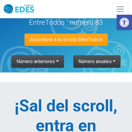
Abrir
EntreTodos : numero 83
¡Suscríbete a la revista EntreTodos!
Número anteriores
Número anuales
¡Sal del scroll,
entra en