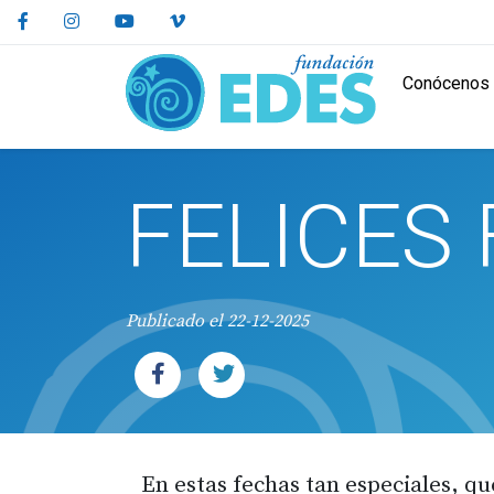
Facebook
Instagram
Youtube
Vimeo
Ir al contenido principal
Ir al pie de página
Conócenos
FELICES 
Publicado el 22-12-2025
En estas fechas tan especiales, q