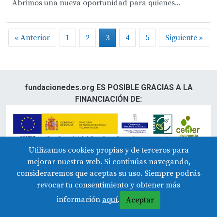
Abrimos una nueva oportunidad para quienes...
« Anterior
1
2
3
4
5
Siguiente »
fundacionedes.org ES POSIBLE GRACIAS A LA
FINANCIACIÓN DE:
Utilizamos cookies propias y de terceros para
mejorar nuestra web. Si continúas navegando,
consideraremos que aceptas su uso. Siempre podrás
El Cabillón s/n., 33740 Tapia de Casariego. Asturias.
revocar tu consentimiento y obtener más
Tfno: 985 628192
información
aquí
.
Aceptar