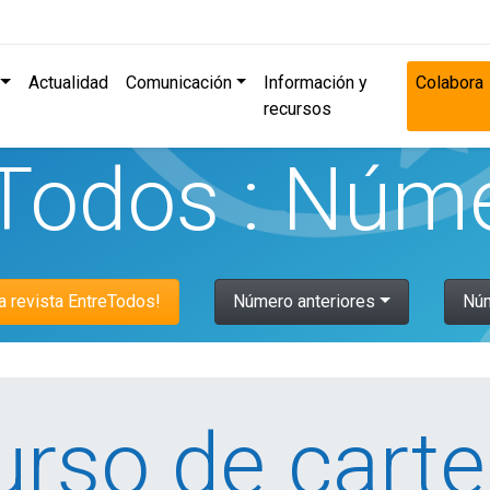
Actualidad
Comunicación
Información y
Colabora
recursos
Todos : Núm
la revista EntreTodos!
Número anteriores
Núm
rso de carte