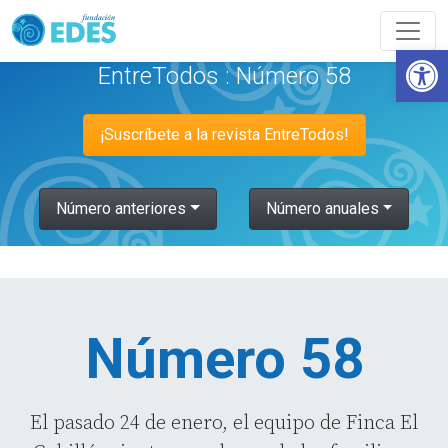
Abrir
EntreTodos : Número 58
¡Suscríbete a la revista EntreTodos!
Número anteriores
Número anuales
Número 58
El pasado 24 de enero, el equipo de Finca El