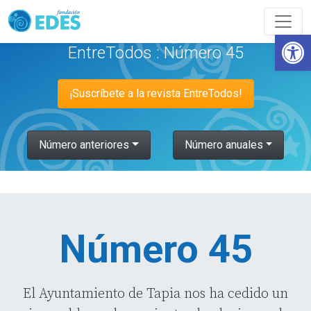
Abrir
EntreTodos : Número 45
¡Suscríbete a la revista EntreTodos!
Número anteriores
Número anuales
Número 45
El Ayuntamiento de Tapia nos ha cedido un