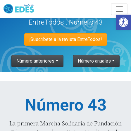
Abrir
EntreTodos : Número 43
¡Suscríbete a la revista EntreTodos!
Número anteriores
Número anuales
Número 43
La primera Marcha Solidaria de Fundación