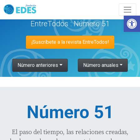
Abrir
EntreTodos : Número 51
¡Suscríbete a la revista EntreTodos!
Número anteriores
Número anuales
Número 51
El paso del tiempo, las relaciones creadas,