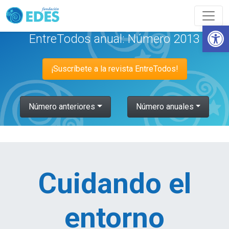
Abrir
EntreTodos anual: Número 2013
¡Suscríbete a la revista EntreTodos!
Número anteriores
Número anuales
Cuidando el
entorno