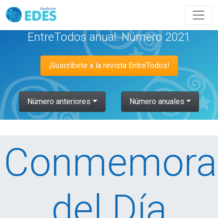
EntreTodos anual: Número 2021
¡Suscríbete a la revista EntreTodos!
Número anteriores
Número anuales
Conmemora
del Día