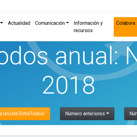
Actualidad
Comunicación
Información y
Colabora
recursos
odos anual:
2018
la revista EntreTodos!
Número anteriores
Núm