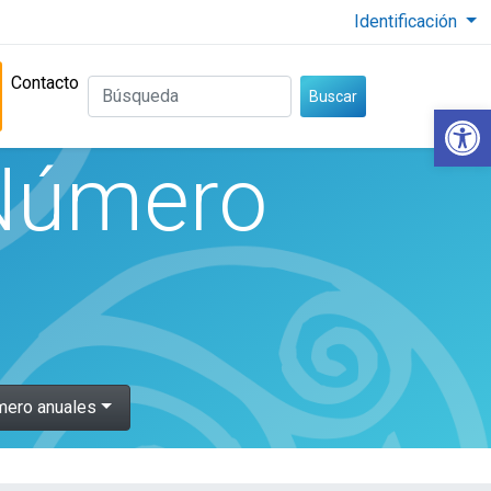
Identificación
Contacto
BÚSQUEDA
Buscar
Abrir
 Número
ero anuales