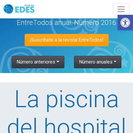
Abrir
EntreTodos anual: Número 2016
¡Suscríbete a la revista EntreTodos!
Número anteriores
Número anuales
La piscina
del hospital