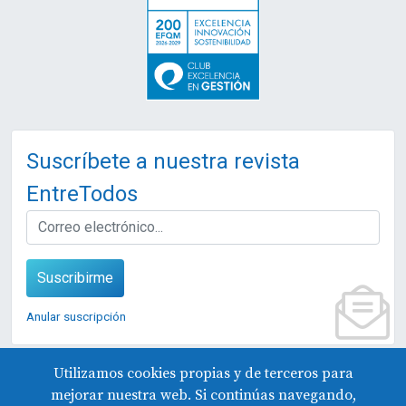
Suscríbete a nuestra revista
EntreTodos
EMAIL
Suscribirme
Anular suscripción
Utilizamos cookies propias y de terceros para
mejorar nuestra web. Si continúas navegando,
© 2026 Fundación Edes