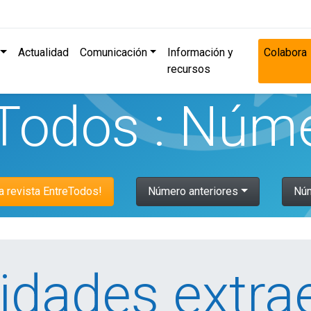
Actualidad
Comunicación
Información y
Colabora
recursos
Todos : Núm
la revista EntreTodos!
Número anteriores
Núm
vidades extra