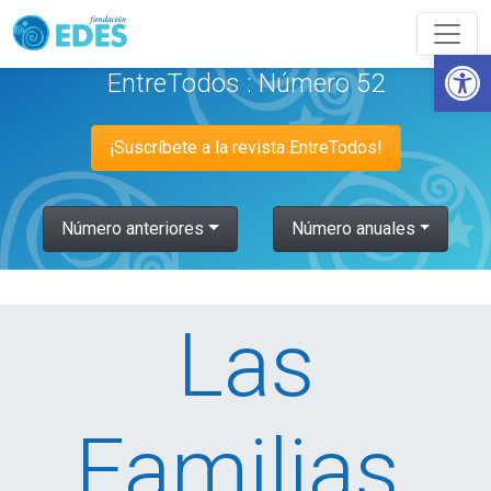
Abrir
EntreTodos : Número 52
¡Suscríbete a la revista EntreTodos!
Número anteriores
Número anuales
Las
Familias,