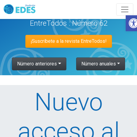
Abr
EntreTodos : Número 62
¡Suscríbete a la revista EntreTodos!
Número anteriores
Número anuales
Nuevo
acceso al