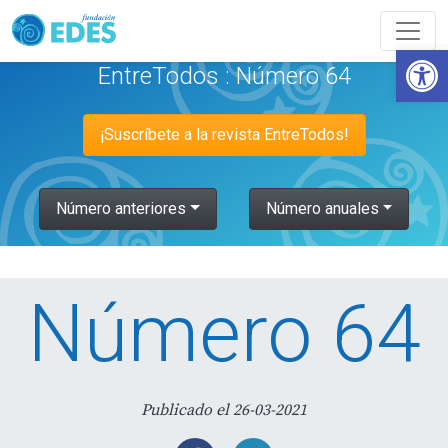
Abrir
EntreTodos : Número 64
¡Suscríbete a la revista EntreTodos!
Número anteriores
Número anuales
Número 64
Publicado el 26-03-2021