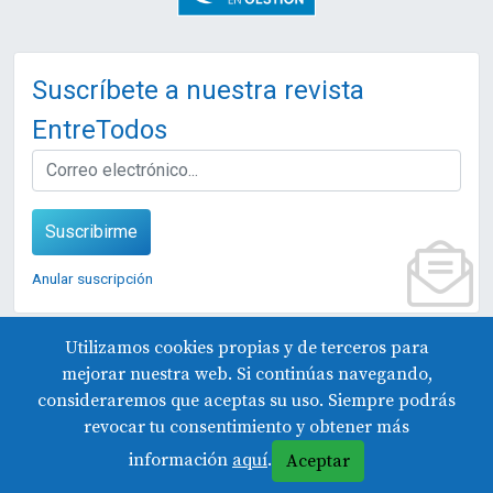
Suscríbete a nuestra revista
EntreTodos
EMAIL
Suscribirme
Anular suscripción
Utilizamos cookies propias y de terceros para
mejorar nuestra web. Si continúas navegando,
© 2026 Fundación Edes
consideraremos que aceptas su uso. Siempre podrás
Aviso legal y protección de datos
revocar tu consentimiento y obtener más
Declaración de accesibilidad
Contacto
información
aquí
.
Aceptar