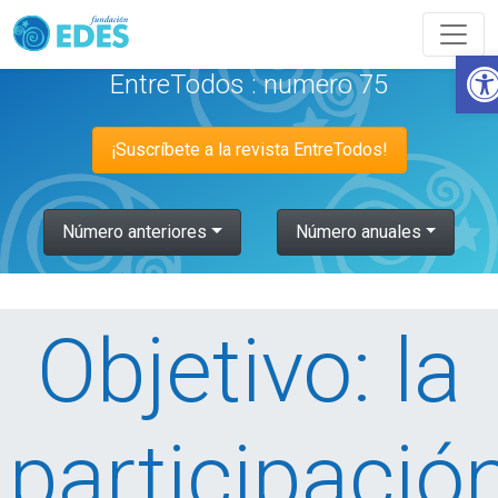
Abri
EntreTodos : numero 75
¡Suscríbete a la revista EntreTodos!
Número anteriores
Número anuales
Objetivo: la
participació