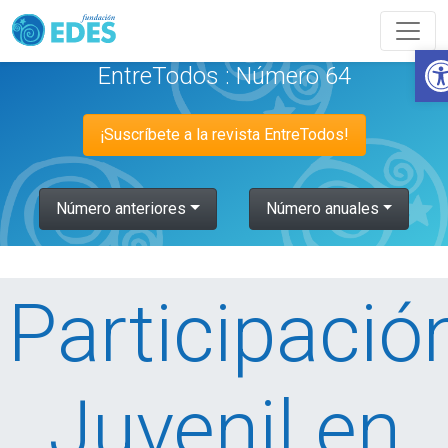
Abr
EntreTodos : Número 64
¡Suscríbete a la revista EntreTodos!
Número anteriores
Número anuales
Participació
Juvenil en