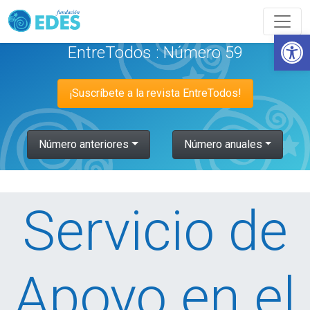
Abrir
EntreTodos : Número 59
¡Suscríbete a la revista EntreTodos!
Número anteriores
Número anuales
Servicio de
Apoyo en el