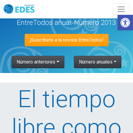
Abrir
EntreTodos anual: Número 2013
¡Suscríbete a la revista EntreTodos!
Número anteriores
Número anuales
El tiempo
libre como