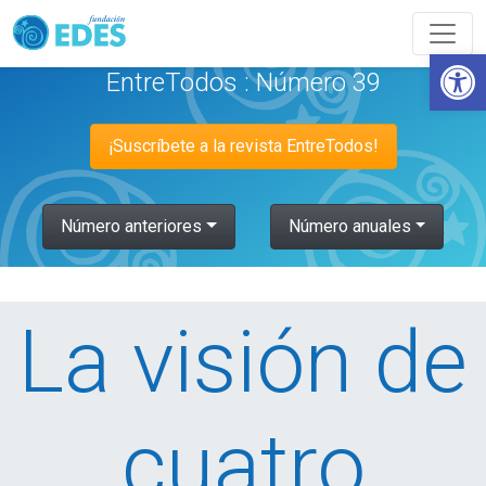
Abrir
EntreTodos : Número 39
¡Suscríbete a la revista EntreTodos!
Número anteriores
Número anuales
La visión de
cuatro